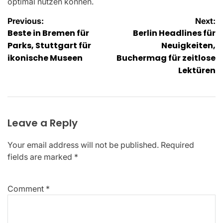
optimal nutzen können.
Post
Previous:
Next:
Beste in Bremen für
Berlin Headlines für
navigation
Parks, Stuttgart für
Neuigkeiten,
ikonische Museen
Buchermag für zeitlose
Lektüren
Leave a Reply
Your email address will not be published.
Required
fields are marked
*
Comment
*