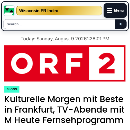
☰
Wisconsin PR Index
Menu
Skip
Today: Sunday, August 9 2026
1
:
28
:
01
PM
to
content
BLOGS
POSTED
Kulturelle Morgen mit Beste
IN
in Frankfurt, TV-Abende mit
M Heute Fernsehprogramm