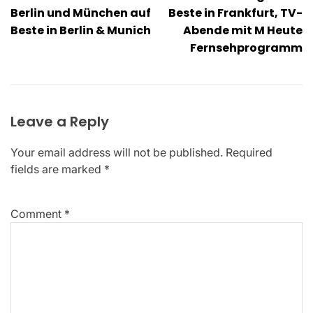
navigation
Berlin und München auf
Beste in Frankfurt, TV-
Beste in Berlin & Munich
Abende mit M Heute
Fernsehprogramm
Leave a Reply
Your email address will not be published.
Required
fields are marked
*
Comment
*