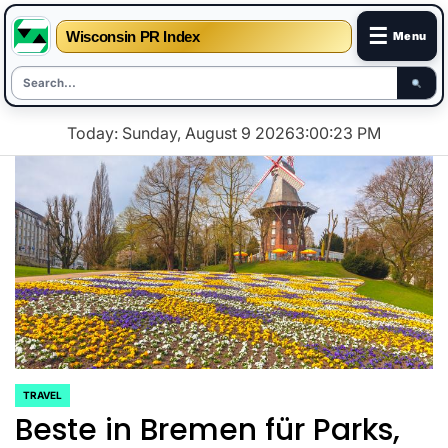
☰
Wisconsin PR Index
Menu
Skip
Today: Sunday, August 9 2026
3
:
00
:
24
PM
to
content
TRAVEL
POSTED
Beste in Bremen für Parks,
IN